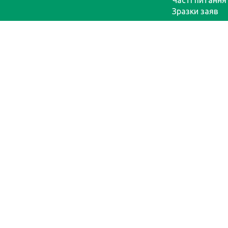
Часті питання
Зразки заяв