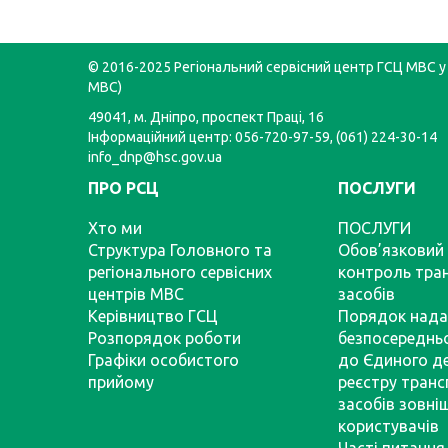
© 2016-2025 Регіональний сервісний центр ГСЦ МВС у 
МВС)
49041, м. Дніпро, проспект Праці, 16
Інформаційний центр: 056-720-97-59, (061) 224-30-14
info_dnp@hsc.gov.ua
ПРО РСЦ
ПОСЛУГИ
Хто ми
ПОСЛУГИ
Структура Головного та
Обов’язковий 
регіонального сервісних
контроль тра
центрів МВС
засобів
Керівництво ГСЦ
Порядок нада
Розпорядок роботи
безпосереднь
Графіки особистого
до Єдиного д
прийому
реєстру тран
засобів зовні
користувачів