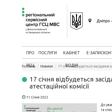
Дніпро
ПРО
ПОСЛУГИ
КАБІНЕТ
Е-ЗАПИС
КОН
РСЦ
ВОДІЯ
Головна
Новини
17 січня відбудеться засідання а
17 січня відбудеться засі
атестаційної комісії
11 Січня 2022
До ува
та спец