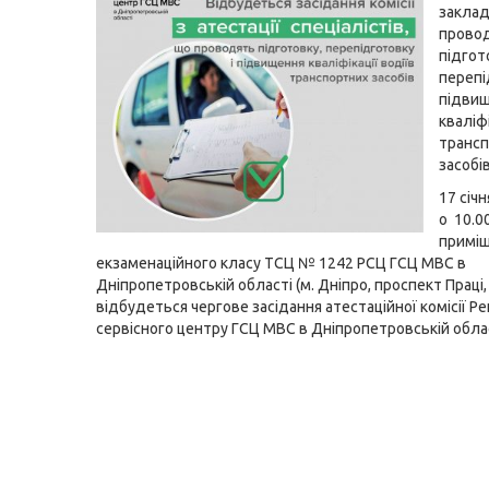
заклад
прово
підгот
перепі
підви
кваліфі
транс
засобів
17 січн
о
10.0
приміщ
екзаменаційного класу ТСЦ № 1242 РСЦ ГСЦ МВС в
Дніпропетровській області (м. Дніпро, проспект Праці,
відбудеться чергове засідання атестаційної комісії Р
сервісного центру ГСЦ МВС в Дніпропетровській облас