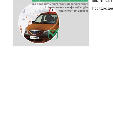
комісії РСЦ
Порядок де