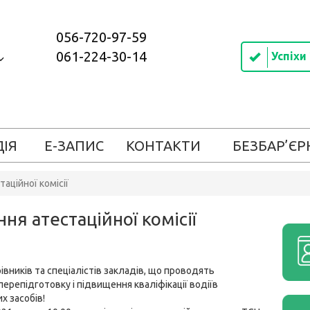
056-720-97-59
061-224-30-14
Успіхи
ДІЯ
Е-ЗАПИС
КОНТАКТИ
БЕЗБАР’ЄР
аційної комісії
ня атестаційної комісії
івників та спеціалістів закладів, що проводять
перепідготовку і підвищення кваліфікації водіїв
х засобів!