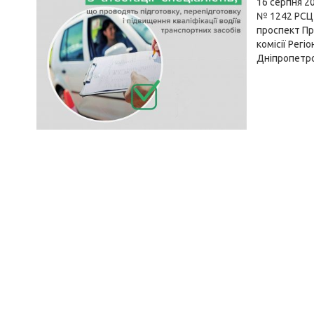
16 серпня
20
№ 1242 РСЦ 
проспект Пра
комісії Рег
Дніпропетро