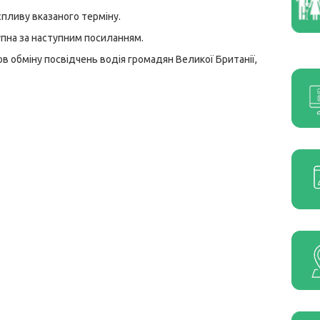
спливу вказаного терміну.
упна за наступним
посиланням.
в обміну посвідчень водія громадян Великої Британії,