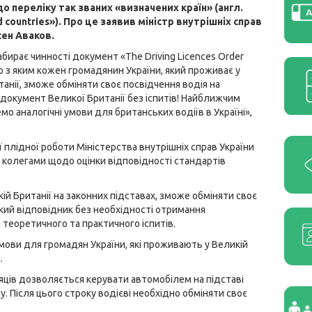
о переліку так званих «визначених країн» (англ.
 countries»). Про це заявив міністр внутрішніх справ
сен Аваков.
абирає чинності документ «The Driving Licences Order
но з яким кожен громадянин України, який проживає у
танії, зможе обміняти своє посвідчення водія на
 документ Великої Британії без іспитів! Найближчим
о аналогічні умови для британських водіїв в Україні»,
 плідної роботи Міністерства внутрішніх справ України
 колегами щодо оцінки відповідності стандартів
ій Британії на законних підставах, зможе обміняти своє
ький відповідник без необхідності отримання
 теоретичного та практичного іспитів.
ови для громадян України, які проживають у Великій
.
сяців дозволяється керувати автомобілем на підставі
у. Після цього строку водієві необхідно обміняти своє