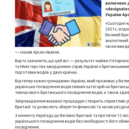
включено д
«designated
України Ар
«Сьогодні н
2021», згід
Великій Бри
аналогічний
часом введем
— сказав Арсен Аваков.
Варто зазначити, що цей акт — результат майже п’ятирічної
та Міністерства закордонних справ України з британськими
підготовки водіїв у двох країнах.
Відтепер кожен громадянин України, який проживає у Велик
українське посвідчення водія певних категорій на британс
тимчасового британського посвідчення водія, а також здачі
Запровадження вказаної процедури створить сприятливі ум
Британії та дозволить зберегти фінансові та часові ресурси
З моменту переїзду до Великої Британії та протягом 12 мі
українського посвідчення водія без необхідності його обмін
посвідчення.