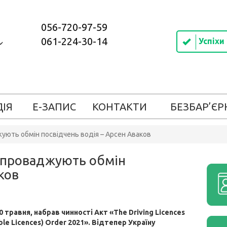
056-720-97-59
061-224-30-14
Успіхи
ДІЯ
Е-ЗАПИС
КОНТАКТИ
БЕЗБАР’ЄР
жують обмін посвідчень водія – Арсен Аваков
запроваджують обмін
ков
0 травня, набрав чинності Акт «The Driving Licences
le Licences) Order 2021». Відтепер Україну