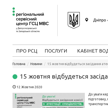
Дніпро
ПРО РСЦ
ПОСЛУГИ
КАБІНЕТ ВО
Головна
Новини
15 жовтня відбудеться засідання атес
15 жовтня відбудеться засідан
12 Жовтня 2020
До уваги кер
підготовку, 
транспортни