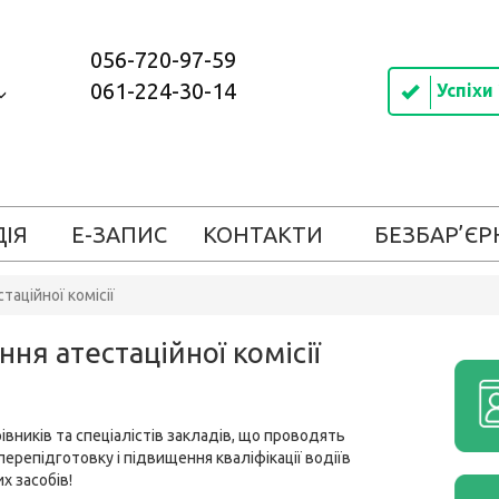
056-720-97-59
061-224-30-14
Успіхи
ДІЯ
Е-ЗАПИС
КОНТАКТИ
БЕЗБАР’ЄР
таційної комісії
ня атестаційної комісії
івників та спеціалістів закладів, що проводять
перепідготовку і підвищення кваліфікації водіїв
х засобів!