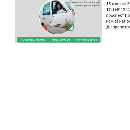
15 жовтня 2
ТСЦ № 1242 
проспект Пра
комісії Рег
Дніпропетро