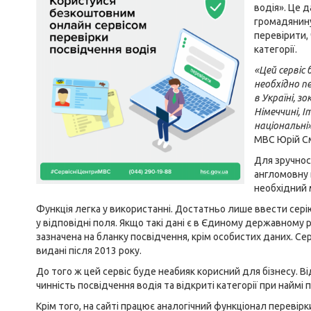
водія»
. Це 
громадянину
перевірити,
категорії.
«Цей сервіс
необхідно п
в Україні, з
Німеччині, І
національні
МВС Юрій С
Для зручнос
англомовну 
необхідний
Функція легка у використанні. Достатньо лише ввести сері
у відповідні поля. Якщо такі дані є в Єдиному державному р
зазначена на бланку посвідчення, крім особистих даних. Се
видані після 2013 року.
До того ж цей сервіс буде неабияк корисний для бізнесу. В
чинність посвідчення водія та відкриті категорії при наймі п
Крім того, на сайті працює аналогічний функціонал перевір