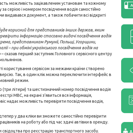
дасть можливість зацікавленим установам та кожному
 за серією і номером посвідчення водія самостійно
 чи видавався документ, а також побачити всі відкриті
 буде корисний для представників інших держав, яким
еревірити інформацію стосовно видачі посвідчення водія
окрема, представникам Румунії, Польщі, Угорщини,
талії – при обміні українського посвідчення водія на
»
– сказав перший заступник Головного сервісного центру
мольянінов.
ті користування сервісом за межами країни створено
версію. Так, в один клік можна переключити інтерфейс в
 мовний режим.
ю (три літери) та шестизначний номер посвідчення водія
еєстрі МВС, на екрані з’явиться вся інформація,
рвіс надає можливість перевіряти посвідчення водія,
ідтепер у два кліки ви зможете самостійно перевірити
рацівників на роботу або під час здачі автівки в оренду.
ки свідоцтва про реєстрацію транспортного засобу.