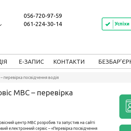
056-720-97-59
061-224-30-14
Успіхи
ДІЯ
Е-ЗАПИС
КОНТАКТИ
БЕЗБАР’ЄР
– перевірка посвідчення водія
віс МВС – перевірка
рвісний центр МВС розробив та запустив на сайті
новий електронний сервіс –
«Перевірка посвідчення