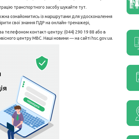
страцію транспортного засобу шукайте
тут
.
можна ознайомитись із
маршрутами
для удосконалення
ірити свої знання ПДР на
онлайн-тренажері
.
а телефоном контакт-центру: (044) 290 19 88 або в
вісного центру МВС. Наші новини — на сайті hsc.gov.ua.