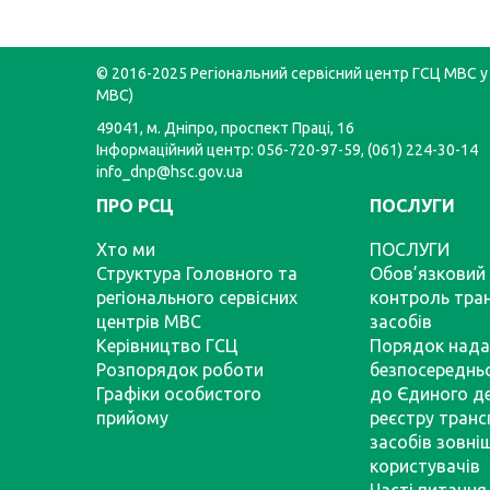
© 2016-2025 Регіональний сервісний центр ГСЦ МВС у 
МВС)
49041, м. Дніпро, проспект Праці, 16
Інформаційний центр: 056-720-97-59, (061) 224-30-14
info_dnp@hsc.gov.ua
ПРО РСЦ
ПОСЛУГИ
Хто ми
ПОСЛУГИ
Структура Головного та
Обов’язковий 
регіонального сервісних
контроль тра
центрів МВС
засобів
Керівництво ГСЦ
Порядок нада
Розпорядок роботи
безпосереднь
Графіки особистого
до Єдиного д
прийому
реєстру тран
засобів зовні
користувачів