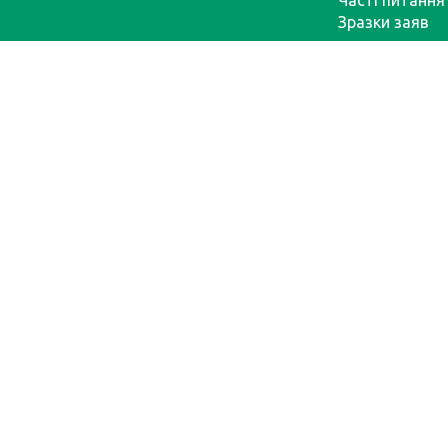
Часті питання
Зразки заяв