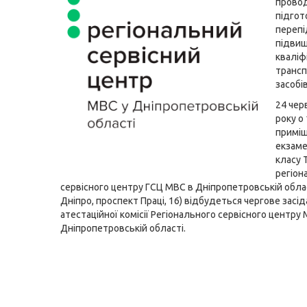
прово
підгот
перепі
підви
кваліфі
транс
засобів
24 чер
року о 
приміщ
екзаме
класу 
регіон
сервісного центру ГСЦ МВС в Дніпропетровській облас
Дніпро, проспект Праці, 16) відбудеться чергове засі
атестаційної комісії Регіонального сервісного центру
Дніпропетровській області.