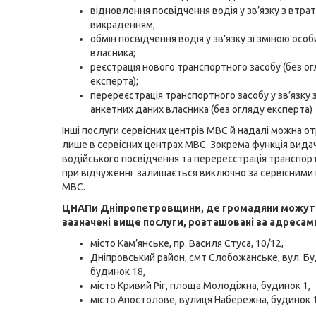
відновлення посвідчення водія у зв’язку з втра
викраденням;
обмін посвідчення водія у зв’язку зі зміною осо
власника;
реєстрація нового транспортного засобу (без о
експерта);
перереєстрація транспортного засобу у зв’язку 
анкетних даних власника (без огляду експерта)
Інші послуги сервісних центрів МВС
й надалі можна о
лише в сервісних центрах МВС. Зокрема функція вида
водійського посвідчення та перереєстрація транспорт
при відчуженні залишається виключно за сервісними
МВС.
ЦНАПи Дніпропетровщини, де громадяни можут
зазначені вище послуги, розташовані за адресам
місто Кам’янське, пр. Василя Стуса, 10/12,
Дніпровський район, смт Слобожанське, вул. Бу
будинок 18,
місто Кривий Ріг, площа Молодіжна, будинок 1,
місто Апостолове, вулиця Набережна, будинок 1