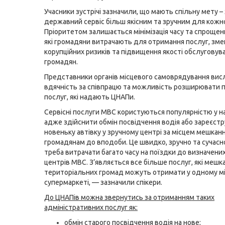
Учасники зустрічі зазначили, що мають спільну мету –
державний сервіс більш якісним та зручним для кожн
Пріоритетом залишається мінімізація часу та спрощен
які громадяни витрачають для отримання послуг, зм
корупційних ризиків та підвищення якості обслуговув
громадян.
Представники органів місцевого самоврядування ви
вдячність за співпрацю та можливість розширювати 
послуг, які надають ЦНАПи.
Сервісні послуги МВС користуються популярністю у н
адже здійснити обмін посвідчення водія або зареєст
новеньку автівку у зручному центрі за місцем мешкан
громадянам до вподоби. Це швидко, зручно та сучасн
треба витрачати багато часу на поїздки до визначених
центрів МВС. З’являється все більше послуг, які мешк
територіальних громад можуть отримати у одному міст
супермаркеті, — зазначили спікери.
До ЦНАПів можна звернутись за отриманням таких
адміністративних послуг як:
обмін старого посвідчення водія на нове;