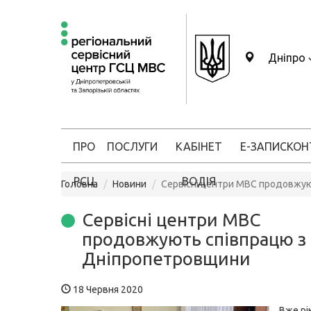
Дніпро
ПРО
ПОСЛУГИ
КАБІНЕТ
Е-ЗАПИС
КОН
РСЦ
ВОДІЯ
Головна
Новини
Сервісні центри МВС продовжу
Сервісні центри МВС
продовжують співпрацю з
Дніпропетровщини
18 Червня 2020
Вже рік