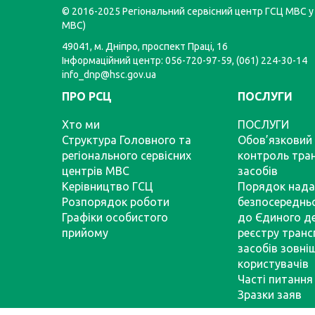
© 2016-2025 Регіональний сервісний центр ГСЦ МВС у 
МВС)
49041, м. Дніпро, проспект Праці, 16
Інформаційний центр: 056-720-97-59, (061) 224-30-14
info_dnp@hsc.gov.ua
ПРО РСЦ
ПОСЛУГИ
Хто ми
ПОСЛУГИ
Структура Головного та
Обов’язковий 
регіонального сервісних
контроль тра
центрів МВС
засобів
Керівництво ГСЦ
Порядок нада
Розпорядок роботи
безпосереднь
Графіки особистого
до Єдиного д
прийому
реєстру тран
засобів зовні
користувачів
Часті питання
Зразки заяв