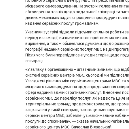
Головного сервісного центру МВС та представників ор
місцевого самоврядування. На зустрічі головним пит
обговорення планів щодо подальшої співпраці та зас
дієвих механізмів задля спрощення процедури і поліп
надання сервісних послуг громадянам.
Учасники зустрічі підвели підсумки спільної роботи з
період взаємодії, визначили коло проблемних питань 
вирішення, а також обмінялися думками щодо розши
географії надання сервісних послуг МВС на Дніпропет
Після чого були перепідписані угоди сторін щодо по
співпраці.
«У зв’язку з організаційно – штатними змінами, що від
системі сервісних центрів МВС, сьогодні ми підписали
Узгоджені рішення між сервісними центрами МВС та 
місцевого самоврядування щодо продовження співро
сфері надання адміністративних послуг. Внесення пос
сервісних МВС до переліку послуг, які надають ЦНАПи
територіальних громад продемонструвало, що гром
зацікавлені у такій співпраці, також це зменшує наван
сервісні центри МВС, забезпечує максимальне набли
послуги до споживача», — сказав начальник Регіонал
сервісного центру МВС, Вячеслав Білявський.