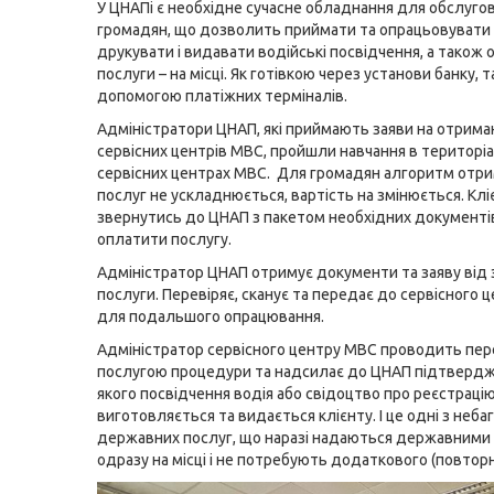
У ЦНАПі є необхідне сучасне обладнання для обслуго
громадян, що дозволить приймати та опрацьовувати
друкувати і видавати водійські посвідчення, а також
послуги – на місці. Як готівкою через установи банку, та
допомогою платіжних терміналів.
Адміністратори ЦНАП, які приймають заяви на отрима
сервісних центрів МВС, пройшли навчання в територі
сервісних центрах МВС. Для громадян алгоритм отр
послуг не ускладнюється, вартість на змінюється. Кл
звернутись до ЦНАП з пакетом необхідних документі
оплатити послугу.
Адміністратор ЦНАП отримує документи та заяву від
послуги. Перевіряє, сканує та передає до сервісного 
для подальшого опрацювання.
Адміністратор сервісного центру МВС проводить пер
послугою процедури та надсилає до ЦНАП підтвердже
якого посвідчення водія або свідоцтво про реєстраці
виготовляється та видається клієнту. І це одні з неба
державних послуг, що наразі надаються державними
одразу на місці і не потребують додаткового (повторн