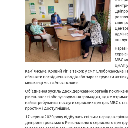
центр
Дніпр
розпо
співпр
Центр
адміні
послуг
Наразі
сервіс
МВС м
ЦНАП у
Кам`янське, Кривий Ріг, а також у смт Слобожанське.
обміняти посвідчення водія або зареєструвати автівк
мешканці міста Апостолове.
Об’єднання зусиль двох державних органів покликан
рівень якості обслуговування громадян, адже отрима
найзатребуваніші послуги сервісних центрів МВС стає
простим і доступнішим.
17 червня 2020 року відбулась спільна нарада керівн
дніпропетровського Регіонального сервісного центру 