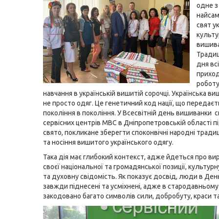
одне з
найсам
свят у
культу
вишива
Традиц
дня всі
приход
роботу
навчання в українській вишитій сорочці. Українська ви
не просто одяг. Це генетичний код нації, що передаєт
покоління в покоління. У Всесвітній день вишиванки с
сервісних центрів МВС в Дніпропетровській області 
свято, покликане зберегти споконвічні народні традиц
та носіння вишитого українського одягу.
Така дія має глибокий контекст, адже йдеться про в
своєї національної та громадянської позиції, культурн
та духовну свідомість. Як показує досвід, люди в Де
завжди піднесені та усміхнені, адже в стародавньому
закодовано багато символів сили, добробуту, краси та