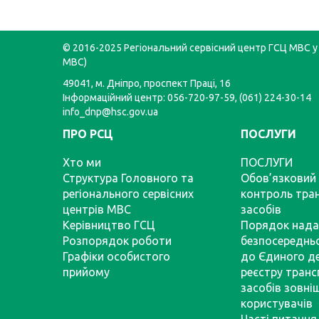
© 2016-2025 Регіональний сервісний центр ГСЦ МВС у 
МВС)
49041, м. Дніпро, проспект Праці, 16
Інформаційний центр: 056-720-97-59, (061) 224-30-14
info_dnp@hsc.gov.ua
ПРО РСЦ
ПОСЛУГИ
Хто ми
ПОСЛУГИ
Структура Головного та
Обов’язковий 
регіонального сервісних
контроль тра
центрів МВС
засобів
Керівництво ГСЦ
Порядок нада
Розпорядок роботи
безпосереднь
Графіки особистого
до Єдиного д
прийому
реєстру тран
засобів зовні
користувачів