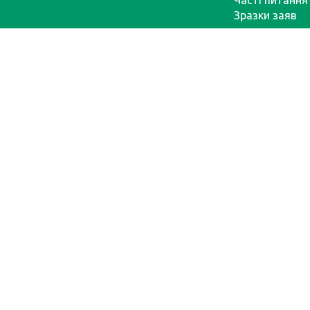
Часті питання
Зразки заяв