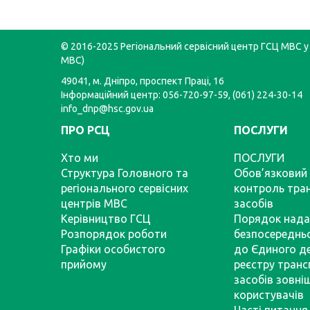
© 2016-2025 Регіональний сервісний центр ГСЦ МВС у 
МВС)
49041, м. Дніпро, проспект Праці, 16
Інформаційний центр: 056-720-97-59, (061) 224-30-14
info_dnp@hsc.gov.ua
ПРО РСЦ
ПОСЛУГИ
Хто ми
ПОСЛУГИ
Структура Головного та
Обов’язковий 
регіонального сервісних
контроль тра
центрів МВС
засобів
Керівництво ГСЦ
Порядок нада
Розпорядок роботи
безпосереднь
Графіки особистого
до Єдиного д
прийому
реєстру тран
засобів зовні
користувачів