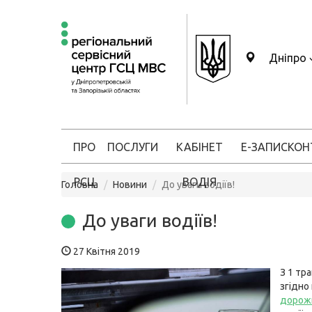
Дніпро
ПРО
ПОСЛУГИ
КАБІНЕТ
Е-ЗАПИС
КОН
РСЦ
ВОДІЯ
Головна
Новини
До уваги водіїв!
До уваги водіїв!
27 Квітня 2019
З 1 тра
згідно 
дорожн