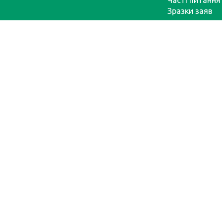
Часті питання
Зразки заяв