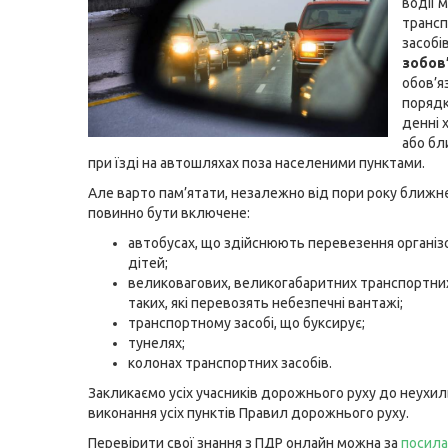
водії 
транс
засобі
зобов’
обов’я
поряд
денні 
або бл
при їзді на автошляхах поза населеними пунктами.
Але варто пам’ятати, незалежно від пори року ближнє
повинно бути включене:
автобусах, що здійснюють перевезення організ
дітей;
великовагових, великогабаритних транспортних
таких, які перевозять небезпечні вантажі;
транспортному засобі, що буксирує;
тунелях;
колонах транспортних засобів.
Закликаємо усіх учасників дорожнього руху до неухи
виконання усіх пунктів Правил дорожнього руху.
Перевірити свої знання з ПДР онлайн можна за
посил