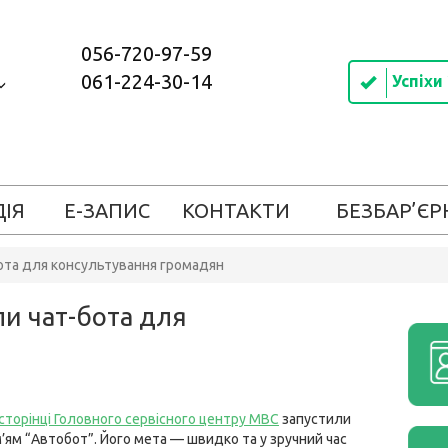
056-720-97-59
061-224-30-14
Успіхи
ДІЯ
Е-ЗАПИС
КОНТАКТИ
БЕЗБАР’ЄР
бота для консультування громадян
ли чат-бота для
сторінці Головного сервісного центру МВС
запустили
м’ям “Автобот”. Його мета — швидко та у зручний час