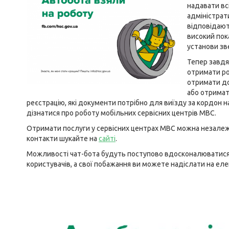
надавати вс
адміністрат
відповідают
високий пока
установи зв
Тепер завдя
отримати ро
отримати до
або отримат
реєстрацію, які документи потрібно для виїзду за кордон н
дізнатися про роботу мобільних сервісних центрів МВС.
Отримати послуги у сервісних центрах МВС можна незалежно
контакти шукайте на
сайті
.
Можливості чат-бота будуть поступово вдосконалюватися д
користувачів, а свої побажання ви можете надіслати на еле