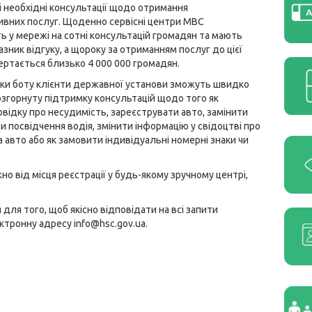
і необхідні консультації щодо отримання
ивних послуг. Щоденно сервісні центри МВС
ь у мережі на сотні консультацій громадян та мають
зник відгуку, а щороку за отриманням послуг до цієї
ертається близько 4 000 000 громадян.
ки боту клієнти державної установи зможуть швидко
згорнуту підтримку консультацій щодо того як
відку про несудимість, зареєструвати авто, замінити
и посвідчення водія, змінити інформацію у свідоцтві про
а авто або як замовити індивідуальні номерні знаки чи
 від місця реєстрації у будь-якому зручному центрі,
ля того, щоб якісно відповідати на всі запити
ктронну адресу info@hsc.gov.ua.