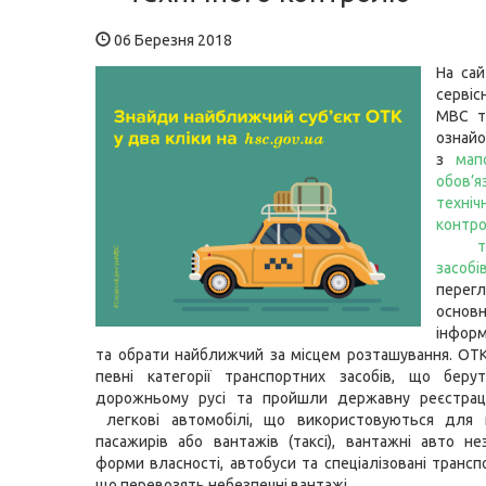
06 Березня 2018
На сай
серві
МВС т
ознай
з
мап
обов’я
техніч
контр
тран
засо
перегл
основ
інформ
та обрати найближчий за місцем розташування. ОТ
певні категорії транспортних засобів, що беру
дорожньому русі та пройшли державну реєстраці
легкові автомобілі, що використовуються для 
пасажирів або вантажів (таксі), вантажні авто н
форми власності, автобуси та спеціалізовані трансп
що перевозять небезпечні вантажі.