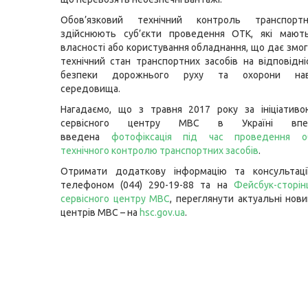
Обов’язковий технічний контроль транспортн
здійснюють суб’єкти проведення ОТК, які мают
власності або користування обладнання, що дає змог
технічний стан транспортних засобів на відповідн
безпеки дорожнього руху та охорони нав
середовища.
Нагадаємо, що з травня 2017 року за ініціативо
сервісного центру МВС в Україні вп
введена
фотофіксація під час проведення об
технічного контролю транспортних засобів
.
Отримати додаткову інформацію та консультац
телефоном (044) 290-19-88 та на
Фейсбук-сторін
сервісного центру МВС
, переглянути актуальні нови
центрів МВC – на
hsc.gov.ua
.