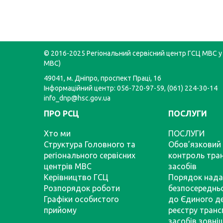
© 2016-2025 Регіональний сервісний центр ГСЦ МВС у 
МВС)
49041, м. Дніпро, проспект Праці, 16
Інформаційний центр: 056-720-97-59, (061) 224-30-14
info_dnp@hsc.gov.ua
ПРО РСЦ
ПОСЛУГИ
Хто ми
ПОСЛУГИ
Структура Головного та
Обов’язковий 
регіонального сервісних
контроль тра
центрів МВС
засобів
Керівництво ГСЦ
Порядок нада
Розпорядок роботи
безпосереднь
Графіки особистого
до Єдиного д
прийому
реєстру тран
засобів зовні