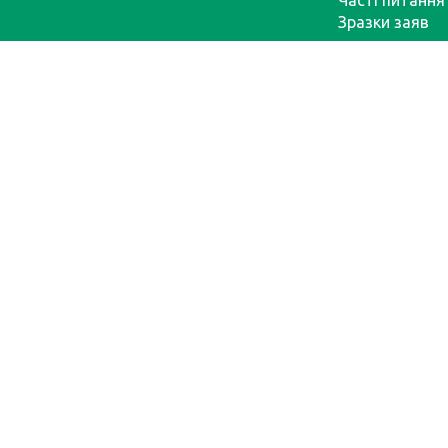
Часті питання
Зразки заяв