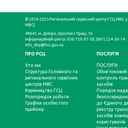
© 2016-2025 Регіональний сервісний центр ГСЦ МВС у 
МВС)
49041, м. Дніпро, проспект Праці, 16
Інформаційний центр: 056-720-97-59, (061) 224-30-14
info_dnp@hsc.gov.ua
ПРО РСЦ
ПОСЛУГИ
Хто ми
ПОСЛУГИ
Структура Головного та
Обов’язковий 
регіонального сервісних
контроль тра
центрів МВС
засобів
Керівництво ГСЦ
Порядок нада
Розпорядок роботи
безпосереднь
Графіки особистого
до Єдиного д
прийому
реєстру тран
засобів зовні
користувачів