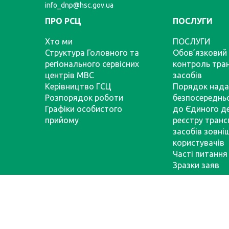
info_dnp@hsc.gov.ua
ПРО РСЦ
ПОСЛУГИ
Хто ми
ПОСЛУГИ
Структура Головного та
Обов’язковий 
регіонального сервісних
контроль тра
центрів МВС
засобів
Керівництво ГСЦ
Порядок нада
Розпорядок роботи
безпосереднь
Графіки особистого
до Єдиного д
прийому
реєстру тран
засобів зовні
користувачів
Часті питання
Зразки заяв