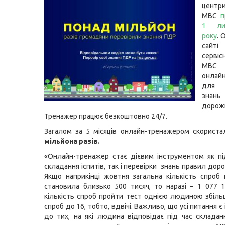
центр
МВС
п
1 ли
року
. 
сайті
серві
МВС 
онлай
для 
знан
дорож
Тренажер працює безкоштовно 24/7.
Загалом за 5 місяців онлайн-тренажером скорист
мільйона разів.
«Онлайн-тренажер стає дієвим інструментом як п
складання іспитів, так і перевірки знань правил дор
Якщо наприкінці жовтня загальна кількість спроб
становила близько 500 тисяч, то наразі – 1 077 
кількість спроб пройти тест однією людиною збіль
спроб до 16, тобто, вдвічі. Важливо, що усі питання 
до тих, на які людина відповідає під час складанн