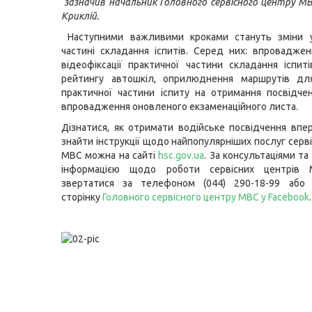
зазначив начальник Головного сервісного центру М
Криклій.
Наступними важливими кроками стануть зміни у
частині складання іспитів. Серед них: впровадже
відеофіксації практичної частини складання іспиті
рейтингу автошкіл, оприлюднення маршрутів дл
практичної частини іспиту на отримання посвідче
впровадження оновленого екзаменаційного листа.
Дізнатися, як отримати водійське посвідчення впе
знайти інструкції щодо найпопулярніших послуг серв
МВС можна на сайті
hsc.gov.ua
. За консультаціями т
інформацією щодо роботи сервісних центрів
звертатися за телефоном (044) 290-18-99 або 
сторінку
Головного сервісного центру МВС у Facebook
.