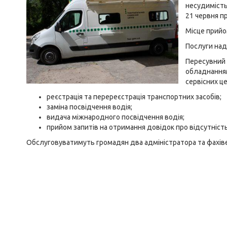
несудимість 
21 червня п
Місце прийо
Послуги нада
Пересувний 
обладнанням
сервісних ц
реєстрація та перереєстрація транспортних засобів;
заміна посвідчення водія;
видача міжнародного посвідчення водія;
прийом запитів на отримання довідок про відсутніст
Обслуговуватимуть громадян два адміністратора та фахів