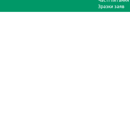
Часті питання
Зразки заяв