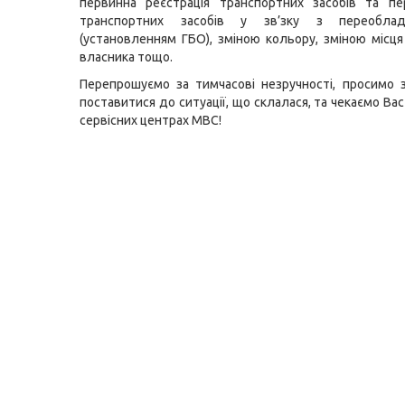
первинна реєстрація транспортних засобів та пе
транспортних засобів у зв’зку з переобла
(установленням ГБО), зміною кольору, зміною місц
власника тощо.
Перепрошуємо за тимчасові незручності, просимо 
поставитися до ситуації, що склалася, та чекаємо Вас 
сервісних центрах МВС!