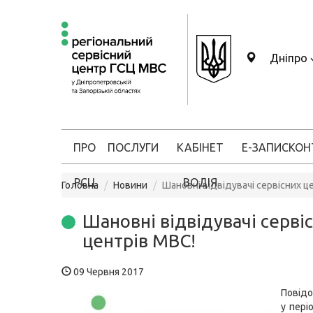
Дніпро
ПРО
ПОСЛУГИ
КАБІНЕТ
Е-ЗАПИС
КОН
РСЦ
ВОДІЯ
Головна
Новини
Шановні відвідувачі сервісних ц
Шановні відвідувачі серві
центрів МВС!
09 Червня 2017
Повід
у пері