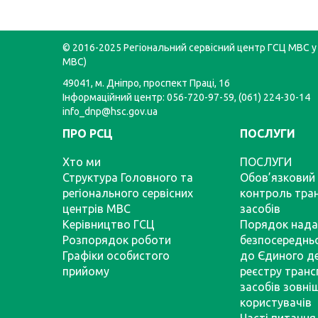
© 2016-2025 Регіональний сервісний центр ГСЦ МВС у 
МВС)
49041, м. Дніпро, проспект Праці, 16
Інформаційний центр: 056-720-97-59, (061) 224-30-14
info_dnp@hsc.gov.ua
ПРО РСЦ
ПОСЛУГИ
Хто ми
ПОСЛУГИ
Структура Головного та
Обов’язковий 
регіонального сервісних
контроль тра
центрів МВС
засобів
Керівництво ГСЦ
Порядок нада
Розпорядок роботи
безпосереднь
Графіки особистого
до Єдиного д
прийому
реєстру тран
засобів зовні
користувачів