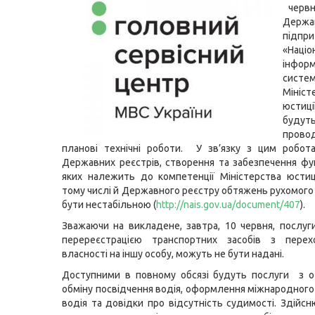
червн
Держа
підпр
«Націо
інформ
систе
Мініст
юстиц
будут
прово
планові технічні роботи. У зв’язку з цим робот
Державних реєстрів, створення та забезпечення фу
яких належить до компетенції Міністерства юстиці
тому числі й Державного реєстру обтяжень рухомого
бути нестабільною (
http://nais.gov.ua/document/407
).
Зважаючи на викладене, завтра, 10 червня, послуги,
перереєстрацією транспортних засобів з пере
власності на іншу особу, можуть не бути надані.
Доступними в повному обсязі будуть послуги з о
обміну посвідчення водія, оформлення міжнародного
водія та довідки про відсутність судимості. Здійс