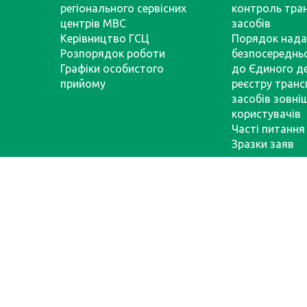
регіонального сервісних
контроль тра
центрів МВС
засобів
Керівництво ГСЦ
Порядок нада
Розпорядок роботи
безпосереднь
Графіки особистого
до Єдиного д
прийому
реєстру тран
засобів зовні
користувачів
Часті питання
Зразки заяв