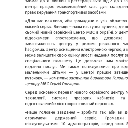
займає до 30 хвилин, а реєстрація авто від 2 до 3 г
центрі працює екзаменаційний клас для складанн
право керування транспортними засобами.
«Для нас важливо, аби громадяни в усіх областя
якісний сервіс. Вінниця – наша наступна зупинка, де 
сьомий новий сервісний центр МВC в Україні. У цен
відеокамери спостереження, що дозволяє п
завантаженість центру у режимі реального ча
hsc.gov.ua. Центр оснащений електронною чергою, а 
може залишити свою оцінку якості надання послуг 
спеціального планшету. Це дозволяє нам моніто
надання послуг. Ми також попіклувалися про відв
маленькими дітьми — у центрі працює затишн
куточок», —
коментує заступник директора Головног
центру МВС Сергій Гончаров.
Серед основних переваг нового сервісного центру М
технології, система прозорих кабінетів та 
підготовлений клієнтоорієнтований персонал.
«Наше головне завдання – зробити так, аби ви д
отримуючи державний сервіс. Громадян 
обслуговуватиме 10 адміністраторів, серед яких