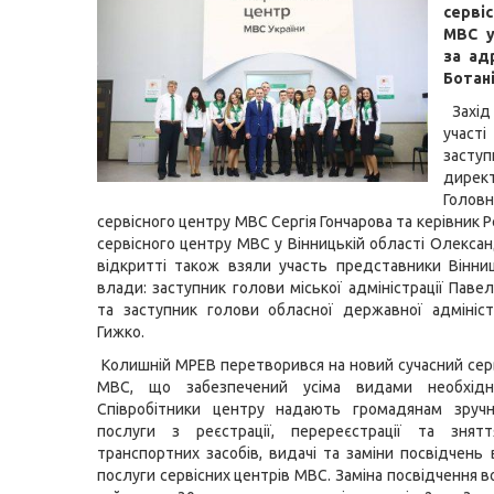
серві
МВС у
за ад
Ботані
Захід
учас
заступ
дирек
Головн
сервісного центру МВС Сергія Гончарова та керівник 
сервісного центру МВС у Вінницькій області Олексан
відкритті також взяли участь представники Вінниц
влади: заступник голови міської адміністрації Паве
та заступник голови обласної державної адмініст
Гижко.
Колишній МРЕВ перетворився на новий сучасний сер
МВС, що забезпечений усіма видами необхідно
Співробітники центру надають громадянам зручн
послуги з реєстрації, перереєстрації та знят
транспортних засобів, видачі та заміни посвідчень 
послуги сервісних центрів МВС. Заміна посвідчення в