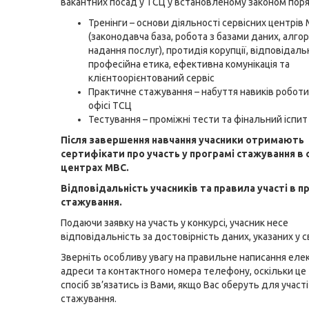
вакантних посад у ТСЦ у встановленому законом
поря
Тренінги – основи діяльності сервісних центрів
(законодавча база, робота з базами даних, алго
надання послуг), протидія корупції, відповідаль
професійна етика, ефективна комунікація та
клієнтоорієнтований сервіс
Практичне стажування – набуття навиків роботи
офісі ТСЦ
Тестування – проміжні тести та фінальний іспит
Після завершення навчання учасники отримають
сертифікати про участь у програмі стажування в 
центрах МВС.
Відповідальність учасників та правила участі в п
стажування.
Подаючи заявку на участь у конкурсі, учасник несе
відповідальність за достовірність даних, указаних у св
Зверніть особливу увагу на правильне написання еле
адреси та контактного номера телефону, оскільки це
спосіб зв’язатись із Вами, якщо Вас оберуть для участі
стажування.