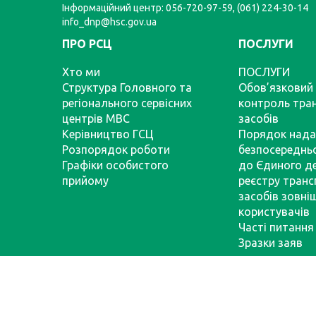
Інформаційний центр: 056-720-97-59, (061) 224-30-14
info_dnp@hsc.gov.ua
ПРО РСЦ
ПОСЛУГИ
Хто ми
ПОСЛУГИ
Структура Головного та
Обов’язковий 
регіонального сервісних
контроль тра
центрів МВС
засобів
Керівництво ГСЦ
Порядок нада
Розпорядок роботи
безпосереднь
Графіки особистого
до Єдиного д
прийому
реєстру тран
засобів зовні
користувачів
Часті питання
Зразки заяв