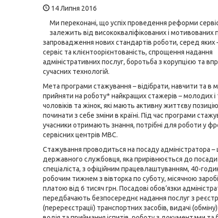
14 Липня 2016
Ми переконані, що успіх проведення реформи серві
залежить від висококваліфікованих і мотивованих п
запровадження нових стандартів роботи, серед яких 
сервіс та клієнтоорієнтованість, спрощення надання
адміністративних послуг, боротьба з корупцією та в
сучасних технологій.
Мета програми стажування – відібрати, навчити та в
прийняти на роботу* найкращих стажерів – молодих і
чоловіків та жінок, які мають активну життєву позицію
починати з себе зміни в країні. Під час програми стаж
учасники отримають знання, потрібні для роботи у фр
сервісних центрів МВС.
Стажування проводиться на посаду адміністратора – 
державного службовця, яка прирівнюється до посади
спеціаліста, з офіційним працевлаштуванням, 40-год
робочим тижнем з вівторка по суботу, місячною заро
платою від 6 тисяч грн. Посадові обов’язки адміністр
передбачають безпосереднє надання послуг з реєстр
(перереєстрації) транспортних засобів, видачі (обміну
водія та приймання іспитів, роботу з документами та