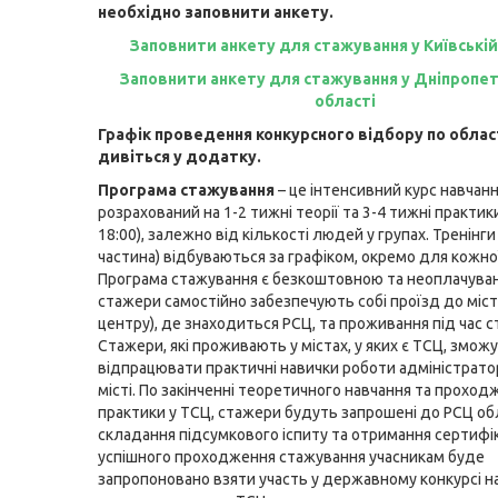
необхідно заповнити анкету.
Заповнити анкету для стажування у Київській
Заповнити анкету для стажування у Дніпропе
області
Графік проведення конкурсного відбору по облас
дивіться у додатку
.
Програма стажування
– це інтенсивний курс навчанн
розрахований на 1-2 тижні теорії та 3-4 тижні практики
18:00), залежно від кількості людей у групах. Тренінг
частина) відбуваються за графіком, окремо для кожної
Програма стажування є безкоштовною та неоплачува
стажери самостійно забезпечують собі проїзд до міст
центру), де знаходиться РСЦ, та проживання під час 
Стажери, які проживають у містах, у яких є ТСЦ, змож
відпрацювати практичні навички роботи адміністрато
місті. По закінченні теоретичного навчання та проход
практики у ТСЦ, стажери будуть запрошені до РСЦ об
складання підсумкового іспиту та отримання сертифік
успішного проходження стажування учасникам буде
запропоновано взяти участь у державному конкурсі н