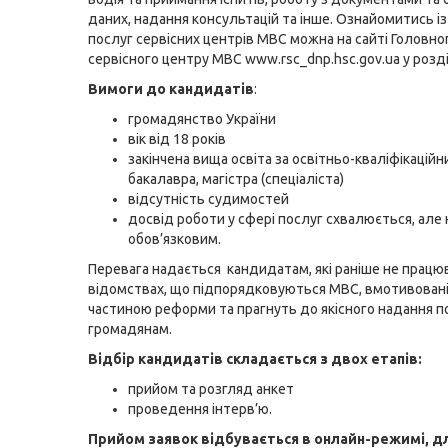
даних, надання консультацій та інше. Ознайомитись і
послуг сервісних центрів МВС можна на сайті Головно
сервісного центру МВС
www.rsc_dnp.hsc.gov.ua
у розд
Вимоги до кандидатів
:
громадянство України
вік від 18 років
закінчена вища освіта за освітньо-кваліфікацій
бакалавра, магістра (спеціаліста)
відсутність судимостей
досвід роботи у сфері послуг схвалюється, але 
обов’язковим.
Перевага надається кандидатам, які раніше не працю
відомствах, що підпорядковуються МВС, вмотивовані
частиною реформи та прагнуть до якісного надання п
громадянам.
Відбір кандидатів складається з двох етапів:
прийом та розгляд анкет
проведення інтерв’ю.
Прийом заявок відбувається в онлайн-режимі, д