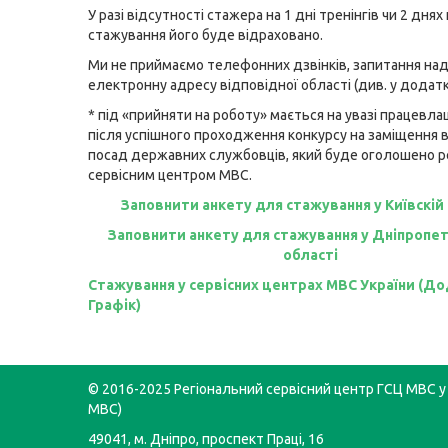
У разі відсутності стажера на 1 дні тренінгів чи 2 дня
стажування його буде відраховано.
Ми не приймаємо телефонних дзвінків, запитання на
електронну адресу відповідної області (див. у додатк
* під «прийняти на роботу» мається на увазі працевл
після успішного проходження конкурсу на заміщення 
посад державних службовців, який буде оголошено 
сервісним центром МВС.
Заповнити анкету для стажування у Київскій
Заповнити анкету для стажування у Дніпропе
області
Стажування у сервісних центрах МВС України (До
Графік)
© 2016-2025 Регіональний сервісний центр ГСЦ МВС у 
МВС)
49041, м. Дніпро, проспект Праці, 16