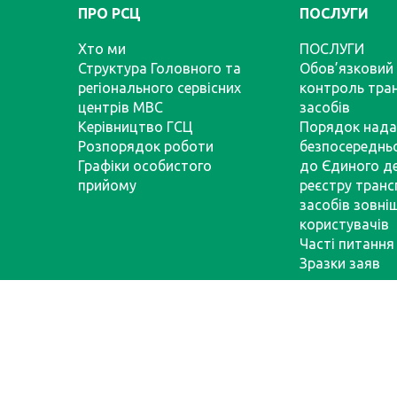
ПРО РСЦ
ПОСЛУГИ
Хто ми
ПОСЛУГИ
Структура Головного та
Обов’язковий 
регіонального сервісних
контроль тра
центрів МВС
засобів
Керівництво ГСЦ
Порядок нада
Розпорядок роботи
безпосереднь
Графіки особистого
до Єдиного д
прийому
реєстру тран
засобів зовні
користувачів
Часті питання
Зразки заяв