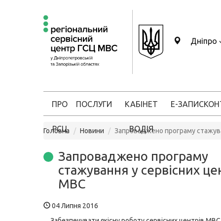
Дніпро
ПРО
ПОСЛУГИ
КАБІНЕТ
Е-ЗАПИС
КОН
РСЦ
ВОДІЯ
Головна
Новини
Запроваджено програму стажува
Запроваджено програму
стажування у сервісних це
МВС
04 Липня 2016
Забезпечувати якісну роботу сервісних центрів МВ