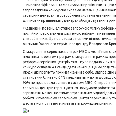
високваліфіковані та мотивовані працівники. З цією
запроваджена конкурсна система на заміщення вакан
сервісних центрах та розроблена система навчання т
для нових працівників у центрах обслуговування гром
«Кадровий потенціал стане запорукою успіху реформ
постійно працюємо над системою набору та навчання
співробітників. Це нові люди з новими цінностями», – 
очільник Головного сервісного центру Владислав Крик
Cтажування в сервісних центрах МВС в місті Києві ст
пілотним проектом програм стажування в рамках пр
реформи сервісних центрів МВС. Було подано 2 574 ан
конкурс складав 43 кандидати на місце. Це молоді та 
люди, які прагнуть починати зміни з себе. Відповідно
статистики близько 64% кандидатів мають досвід у с
90% не працювали раніше в системі МВС. Співробітни
сервісних центрів гарантуються нові умови роботи та 
зарплатня. Кожен нестиме персональну відповідальні
роботі. У головному сервісному центрі переконані у т
дасть змогу суттєво мінімізувати корупційні ризики.