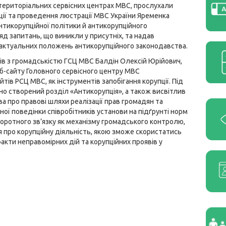
а територіальних сервісних центрах МВС, прослухали
пції та проведення люстрації МВС України Яременка
нтикорупційної політики й антикорупційного
яд запитань, що виникли у присутніх, та надав
 актуальних положень антикорупційного законодавства.
ків з громадськістю ГСЦ МВС Балдін Олексій Юрійович,
еб-сайту Головного сервісного центру МВС
тів РСЦ МВС, як інструментів запобігання корупції. Під
но створений розділ «Антикорупція», а також висвітлив
ва про правові шляхи реалізації прав громадян та
ої поведінки співробітників установи на підґрунті норм
оротного зв’язку як механізму громадського контролю,
 про корупційну діяльність, якою зможе скористатись
кти неправомірних дій та корупційних проявів у