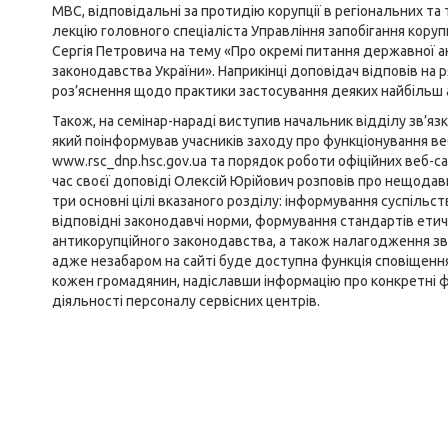
МВС, відповідальні за протидію корупції в регіональних т
лекцію головного спеціаліста Управління запобігання кору
Сергія Петровича на тему «Про окремі питання державної а
законодавства України». Наприкінці доповідач відповів на р
роз’яснення щодо практики застосування деяких найбільш
Також, на семінар-нараді виступив начальник відділу зв’яз
який поінформував учасників заходу про функціонування в
www.rsc_dnp.hsc.gov.ua
та порядок роботи офіційних веб-сай
час своєї доповіді Олексій Юрійович розповів про нещодав
три основні цілі вказаного розділу: інформування суспільст
відповідні законодавчі норми, формування стандартів етичн
антикорупційного законодавства, а також налагодження зв
адже незабаром на сайті буде доступна функція сповіщення
кожен громадянин, надіславши інформацію про конкретні фа
діяльності персоналу сервісних центрів.