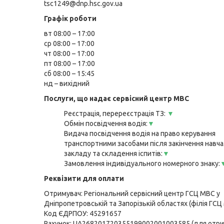
tsc1249@dnp.hsc.gov.ua
Графік роботи
вт 08:00 – 17:00
ср 08:00 – 17:00
чт 08:00 – 17:00
пт 08:00 – 17:00
сб 08:00 – 15:45
нд – вихідний
Послуги, що надає сервісний центр МВС
Реєстрація, перереєстрація ТЗ:
▼
Обмін посвідчення водія:
▼
Видача посвідчення водія на право керування
транспортними засобами після закінчення навч
закладу та складення іспитів:
▼
Замовлення індивідуального номерного знаку:
Реквізити для оплати
Отримувач: Регіональний сервісний центр ГСЦ МВС у
Дніпропетровській та Запорізькій областях (філія ГСЦ
Код ЄДРПОУ: 45291657
Рахунок: UA268201720355199002001003585 (для отр