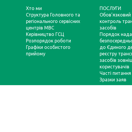
Хто ми
ПОСЛУГИ
Структура Головного та
Обов’язковий 
регіонального сервісних
контроль тра
центрів МВС
засобів
Керівництво ГСЦ
Порядок нада
Розпорядок роботи
безпосереднь
Графіки особистого
до Єдиного д
прийому
реєстру тран
засобів зовні
користувачів
Часті питання
Зразки заяв