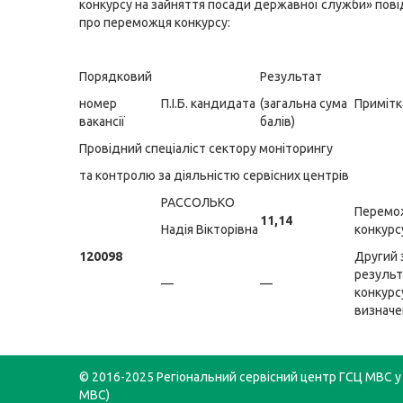
конкурсу на зайняття посади державної служби» пов
про переможця конкурсу:
Порядковий
Результат
номер
П.І.Б. кандидата
(загальна сума
Примітк
вакансії
балів)
Провідний спеціаліст сектору моніторингу
та контролю за діяльністю сервісних центрів
РАССОЛЬКО
Перемо
11,14
Надія Вікторівна
конкурс
120098
Другий 
резуль
—
—
конкурс
визначе
© 2016-2025 Регіональний сервісний центр ГСЦ МВС у 
МВС)