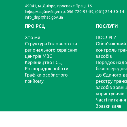
49041, м. Дніпро, проспект Праці, 16
Інформаційний центр: 056-720-97-59, (061) 224-30-14
info_dnp@hsc.gov.ua
ПРО РСЦ
ПОСЛУГИ
Хто ми
ПОСЛУГИ
Структура Головного та
Обов’язковий 
регіонального сервісних
контроль тра
центрів МВС
засобів
Керівництво ГСЦ
Порядок нада
Розпорядок роботи
безпосереднь
Графіки особистого
до Єдиного д
прийому
реєстру тран
засобів зовні
користувачів
Часті питання
Зразки заяв