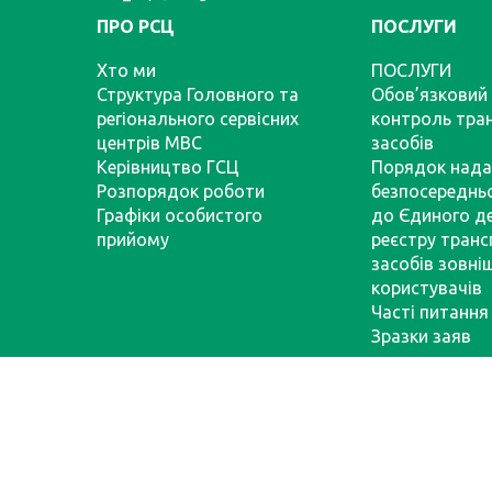
ПРО РСЦ
ПОСЛУГИ
Хто ми
ПОСЛУГИ
Структура Головного та
Обов’язковий 
регіонального сервісних
контроль тра
центрів МВС
засобів
Керівництво ГСЦ
Порядок нада
Розпорядок роботи
безпосереднь
Графіки особистого
до Єдиного д
прийому
реєстру тран
засобів зовні
користувачів
Часті питання
Зразки заяв