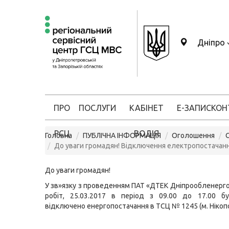
Дніпро
ПРО
ПОСЛУГИ
КАБІНЕТ
Е-ЗАПИС
КОН
РСЦ
ВОДІЯ
Головна
ПУБЛІЧНА ІНФОРМАЦІЯ
Оголошення
До уваги громадян! Відключення електропостачан
До уваги громадян!
У зв»язку з проведенням ПАТ «ДТЕК Дніпрообленерг
робіт, 25.03.2017 в період з 09.00 до 17.00 б
відключено енергопостачання в ТСЦ № 1245 (м. Нікоп