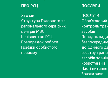
ПРО РСЦ
ПОСЛУГИ
Хто ми
ПОСЛУГИ
Структура Головного та
Обов’язковий 
регіонального сервісних
контроль тра
центрів МВС
засобів
Керівництво ГСЦ
Порядок нада
Розпорядок роботи
безпосереднь
Графіки особистого
до Єдиного д
прийому
реєстру тран
засобів зовні
користувачів
Часті питання
Зразки заяв