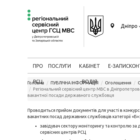
Дніпро
ПРО
ПОСЛУГИ
КАБІНЕТ
Е-ЗАПИС
КОН
РСЦ
ВОДІЯ
Головна
ПУБЛІЧНА ІНФОРМАЦІЯ
Оголошення
Регіональний сервісний центр МВС в Дніпропетровс
вакантної посади державного службовця
Проводиться прийом документів для участі в конкурсі
вакантних посад державних службовців категорії «Б»:
завідувач сектору моніторингу та контролю за 
сервісних центрів РСЦ