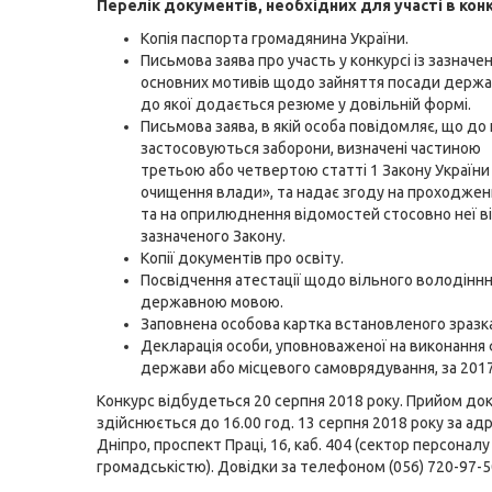
Перелік документів, необхідних для участі в конк
Копія паспорта громадянина України.
Письмова заява про участь у конкурсі із зазначе
основних мотивів щодо зайняття посади держа
до якої додається резюме у довільній формі.
Письмова заява, в якій особа повідомляє, що до 
застосовуються заборони, визначені
частиною
третьою
або
четвертою
статті 1 Закону України
очищення влади», та надає згоду на проходжен
та на оприлюднення відомостей стосовно неї в
зазначеного Закону.
Копії документів про освіту.
Посвідчення атестації щодо вільного володінн
державною мовою.
Заповнена особова картка встановленого зразка
Декларація особи, уповноваженої на виконання 
держави або місцевого самоврядування, за 2017 
Конкурс відбудеться 20 серпня 2018 року. Прийом до
здійснюється до 16.00 год. 13 серпня 2018 року за адр
Дніпро, проспект Праці, 16, каб. 404 (сектор персоналу 
громадськістю). Довідки за телефоном (056) 720-97-5