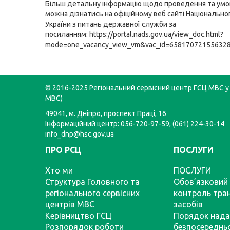
Більш детальну інформацію щодо проведення та умо
можна дізнатись на офіційному веб сайті Національно
України з питань державної служби за
посиланням:
https://portal.nads.gov.ua/view_doc.html?
mode=one_vacancy_view_vm&vac_id=65817072155632
© 2016-2025 Регіональний сервісний центр ГСЦ МВС у 
МВС)
49041, м. Дніпро, проспект Праці, 16
Інформаційний центр: 056-720-97-59, (061) 224-30-14
info_dnp@hsc.gov.ua
ПРО РСЦ
ПОСЛУГИ
Хто ми
ПОСЛУГИ
Структура Головного та
Обов’язковий 
регіонального сервісних
контроль тра
центрів МВС
засобів
Керівництво ГСЦ
Порядок нада
Розпорядок роботи
безпосереднь