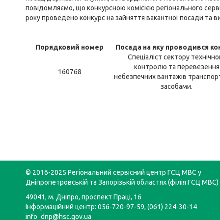
повідомляємо, що конкурсною комісією регіонального серві
року проведено конкурс на зайняття вакантної посади та 
Порядковий
номер
Посада
на яку проводився ко
Спеціаліст сектору технічно
контролю та перевезення
160768
небезпечних вантажів транспо
засобами.
© 2016-2025 Регіональний сервісний центр ГСЦ МВС у
Дніпропетровській та Запорізькій областях (філія ГСЦ МВС)
49041, м. Дніпро, проспект Праці, 16
Інформаційний центр: 056-720-97-59, (061) 224-30-14
info_dnp@hsc.gov.ua