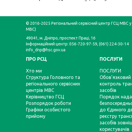
© 2016-2025 Регіональний сервісний центр ГСЦ МВС у 
МВС)
49041, м. Дніпро, проспект Праці, 16
Інформаційний центр: 056-720-97-59, (061) 224-30-14
info_dnp@hsc.gov.ua
ПРО РСЦ
ПОСЛУГИ
Хто ми
ПОСЛУГИ
Структура Головного та
Обов’язковий 
регіонального сервісних
контроль тра
центрів МВС
засобів
Керівництво ГСЦ
Порядок нада
Розпорядок роботи
безпосереднь
Графіки особистого
до Єдиного д
прийому
реєстру тран
засобів зовні
користувачів