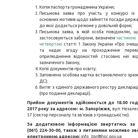
Копія паспорта громадянина України;
Письмова заява про участь у конкурсі із 
основних мотивів щодо зайняття посади держа
до якої додається резюме у довільній формі;
Письмова заява, в якій особа повідомляє, 
застосовуються заборони, визначені
частиною
четвертою
статті 1 Закону України «Про очищ
та надає згоду на проходження перев
оприлюднення відомостей стосовно неї ві
зазначеного Закону;
Копії документів про освіту;
Заповнена особова картка встановленого зраз
ДС);
Витяг з єдиного державного реєстру декларацій
(про подання декларації).
Прийом документів здійснюється до 18.00 год
2017 року за адресою: м. Запоріжжя,
вул. Незале
57 (сектор персоналу та зв’язків з громадськістю).
За додатковою інформацією звертатись за
(061) 224-30-00, також з питаннями можливо зв
електронною адресою:
info_zpr@hsc.gov.ua