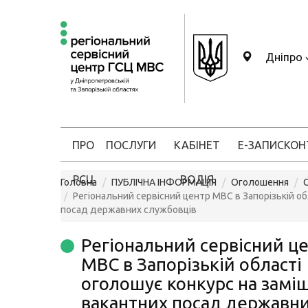
Дніпро
ПРО
ПОСЛУГИ
КАБІНЕТ
Е-ЗАПИС
КОН
РСЦ
ВОДІЯ
Головна
ПУБЛІЧНА ІНФОРМАЦІЯ
Оголошення
Регіональний сервісний центр МВС в Запорізькій о
посад державних службовців
Регіональний сервісний ц
МВС в Запорізькій області
оголошує конкурс на замі
вакантних посад державн