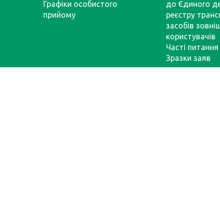
Графіки особистого
до Єдиного д
прийому
реєстру тран
засобів зовні
користувачів
Часті питання
Зразки заяв