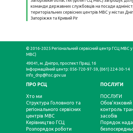
Запорізькій областях (філія ГСЦ МВС) запрошує дол
команди державних службовців на посади адмініст
територіальних сервісних центрів МВС у містах Дні
Запоріжжя та Кривий Ріг
© 2016-2025 Регіональний сервісний центр ГСЦ МВС у 
МВС)
49041, м. Дніпро, проспект Праці, 16
Інформаційний центр: 056-720-97-59, (061) 224-30-14
info_dnp@hsc.gov.ua
ПРО РСЦ
ПОСЛУГИ
Хто ми
ПОСЛУГИ
Структура Головного та
Обов’язковий 
регіонального сервісних
контроль тра
центрів МВС
засобів
Керівництво ГСЦ
Порядок нада
Розпорядок роботи
безпосереднь