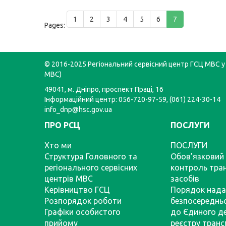
1
2
3
4
5
6
7
Pages:
© 2016-2025 Регіональний сервісний центр ГСЦ МВС у 
МВС)
49041, м. Дніпро, проспект Праці, 16
Інформаційний центр: 056-720-97-59, (061) 224-30-14
info_dnp@hsc.gov.ua
ПРО РСЦ
ПОСЛУГИ
Хто ми
ПОСЛУГИ
Структура Головного та
Обов’язковий 
регіонального сервісних
контроль тра
центрів МВС
засобів
Керівництво ГСЦ
Порядок нада
Розпорядок роботи
безпосереднь
Графіки особистого
до Єдиного д
прийому
реєстру тран