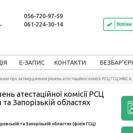
056-720-97-59
061-224-30-14
Успіхи
ДІЯ
Е-ЗАПИС
КОНТАКТИ
БЕЗБАР’ЄР
кази про затвердження рішень атестаційної комісії РСЦ ГСЦ МВС в Д
нь атестаційної комісії РСЦ
 та Запорізькій областях
ровській та Запорізькій областях (філія ГСЦ)