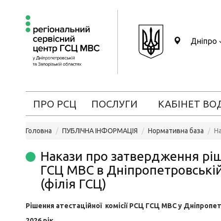
Дніпро
ПРО РСЦ
ПОСЛУГИ
КАБІНЕТ ВО
Головна
ПУБЛІЧНА ІНФОРМАЦІЯ
Нормативна база
На
Накази про затвердження ріше
ГСЦ МВС в Дніпропетровській
(філія ГСЦ)
Рішення атестаційної комісії РСЦ ГСЦ МВС у Дніпропет
2026 рік