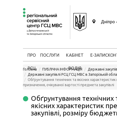
Дніпро
ПРО
ПОСЛУГИ
КАБІНЕТ
Е-ЗАПИС
КОН
РСЦ
ВОДІЯ
Головна
ПУБЛІЧНА ІНФОРМАЦІЯ
Державні закупів
Державні закупівлі РСЦ ГСЦ МВС в Запорізькій обла
Обґрунтування технічних та якісних характеристик
призначення, очікуваної вартості предмета закупівлі
Обґрунтування технічних 
якісних характеристик пр
закупівлі, розміру бюджет