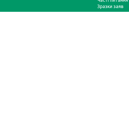
Часті питання
Зразки заяв