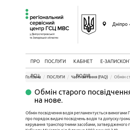
Дніпро
ПРО
ПОСЛУГИ
КАБІНЕТ
Е-ЗАПИС
КОН
РСЦ
ВОДІЯ
Головна
ПОСЛУГИ
Часті питання (FAQ)
Обмін ст
Обмін старого посвідченн
на нове.
Обмін посвідчення водія регламентується вимогами
про порядок видачі посвідчень водія та допуску гром
керування транспортними засобами, затвердженого 