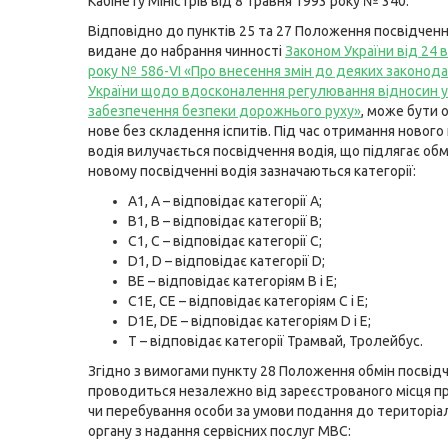
Кабінету Міністрів від 8 травня 1993 року № 340.
Відповідно до пунктів 25 та 27 Положення посвідченн
видане до набрання чинності
Законом України від 24 
року № 586-VI «Про внесення змін до деяких законода
України щодо вдосконалення регулювання відносин у
забезпечення безпеки дорожнього руху»
, може бути 
нове без складення іспитів. Під час отримання нового
водія вилучається посвідчення водія, що підлягає обмі
новому посвідченні водія зазначаються категорії:
А1, А – відповідає категорії А;
В1, В – відповідає категорії В;
С1, С – відповідає категорії С;
D1, D – відповідає категорії D;
BЕ – відповідає категоріям В і Е;
C1E, СЕ – відповідає категоріям C і Е;
D1E, DЕ – відповідає категоріям D і Е;
Т – відповідає категорії Трамвай, Тролейбус.
Згідно з вимогами пункту 28 Положення обмін посвід
проводиться незалежно від зареєстрованого місця 
чи перебування особи за умови подання до територіа
органу з надання сервісних послуг МВС: