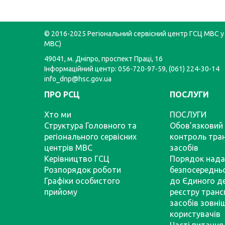
© 2016-2025 Регіональний сервісний центр ГСЦ МВС у 
МВС)
49041, м. Дніпро, проспект Праці, 16
Інформаційний центр: 056-720-97-59, (061) 224-30-14
info_dnp@hsc.gov.ua
ПРО РСЦ
ПОСЛУГИ
Хто ми
ПОСЛУГИ
Структура Головного та
Обов’язковий 
регіонального сервісних
контроль тра
центрів МВС
засобів
Керівництво ГСЦ
Порядок нада
Розпорядок роботи
безпосереднь
Графіки особистого
до Єдиного д
прийому
реєстру тран
засобів зовні
користувачів