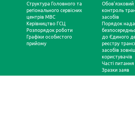
Структура Головного та
Обов’язковий 
регіонального сервісних
контроль тра
центрів МВС
засобів
Керівництво ГСЦ
Порядок нада
Розпорядок роботи
безпосереднь
Графіки особистого
до Єдиного д
прийому
реєстру тран
засобів зовні
користувачів
Часті питання
Зразки заяв