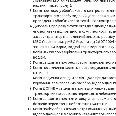
ліцензійної картки на кожен транспортний засіб (
надання таких послуг).
Копія протоколу обов’язкового контролю техніч
транспортного засобу виданий уповноваженим 
проведення обов’язкового технічного контролю
Документ про результати огляду відповідальн
експертом на відповідність комплектності тра
засобу (транспортної одиниці) вимогам розділу 
МВС України наказу МВС України від 26.07.2004 
зазначенням марки, моделі та номерного знаку
Копія наказу про закріплення транспортного зас
водієм.
Копія свідоцтва про реєстрацію транспортного 
Копія посвідчення водія на право керування від
категорії.
Копія медичної довідки водія щодо придатност
керування транспортним засобом відповідної ка
Копія ДОПНВ – свідоцтва про підготовку водіїв
транспортних засобів, що перевозять небезпечн
Копія свідоцтва про підготовку уповноваженого
безпеки перевезень небезпечних вантажів.
Копія полісу обов’язкового страхування цивільн
відповідальності власників наземних транспорт