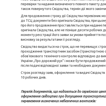
перевірки та надання визначеного повного пакету док
також повернутого Свідоцтва, термін дії якого закінчи
Для продовження строку дії Свідоцтва перевізник м
до ТСЦ документи без оригінала Свідоцтва, при цьом
про його продовження проставляється при наданні п
оригінала Свідоцтва, але не пізніше десяти робочих дн
моменту реєстрації його заяви за умови прийняття п
висновку за результатами її розгляду.
Свідоцтво видається на строк, що не перевищує стро
проходження транспортним засобом (транспортною 
обов’язкового технічного контролю відповідно до ви
України „Про дорожній рух” і може бути продовжений
після подачі відповідної заяви та необхідних документ
Строк розгляду заяв, оформлення та видачі Свідоцтв
10 робочих днів.
Перелік документів, що надаються до сервісного цен
оформлення свідоцтва про допущення транспортних 
перевезення визначених небезпечних вантажів: