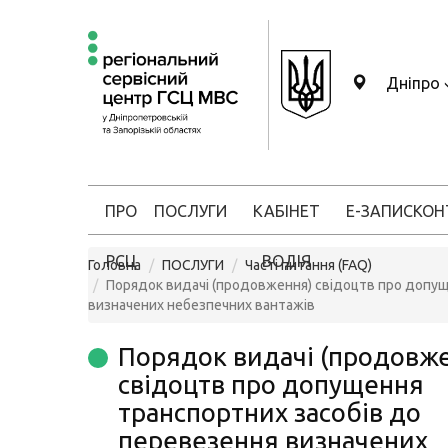
Дніпро
ПРО
ПОСЛУГИ
КАБІНЕТ
Е-ЗАПИС
КОН
РСЦ
ВОДІЯ
Головна
ПОСЛУГИ
Часті питання (FAQ)
Порядок видачі (продовження) свідоцтв про допущ
визначених небезпечних вантажів
Порядок видачі (продовж
свідоцтв про допущення
транспортних засобів до
перевезення визначених