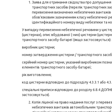
Заява для отримання свідоцтва про допущення
транспортних засобів (перелік транспортних зас
перевезення визначених небезпечних вантажів (
обов’язковим зазначенням класу небезпечної р
ідентифікаційного номеру виду небезпеки та н
У випадку перевезення небезпечної речовини у цисте
(цистернах), опис вбудованої (-них) цистерни (цистерн)
транспортного засобу-батареї (якщо застосовується):
виробник цистерни;
номер затвердження цистерни / транспортного засоб
серійний номер цистерни, указаний виробником позн
елементів транспортного засобу-батареї;
рік виготовлення;
код цистерни відповідно до підрозділу 4.3.3.1 або 4.3
спеціальні приписи відповідно до розділу 6.8.4 ДОПН
застосовується).
Копія ліцензії на право надання послуг з переве
небезпечних вантажів автомобільним транспор