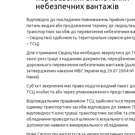
небезпечних вантажів
Відповідно до покладених повноважень прийом гром
питань видачі або продовження терміну дії свідоцтва
транспортних засобів до перевезення небезпечних ва
– Свідоцтво) здійснюють територіальні сервісні цент
– ТСЦ).
Для отримання Свідоцтва необхідно звернутися до Т
своєї реєстрації з наданням документів, передбачен
дорожнього перевезення небезпечних вантажів (далі 
затверджених наказом МВС України від 26.07.2004 № 8
Наказ).
Суб’єкт звернення має право подати вхідний пакет д
ТСЦ особисто або через уповноваженого представник
Відповідальним працівником ТСЦ здійснюється перев
одиниці транспортних засобів відповідно до заявки. 
відповідності конструкції транспортних засобів та сп
обладнання проводиться шляхом їх візуального огляд
допомогою наявного вимірювального обладнання.
Нове Свідоцтво видається за умови позитивних резу