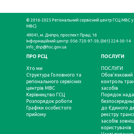
© 2016-2025 Регіональний сервісний центр ГСЦ МВС у 
МВС)
49041, м. Дніпро, проспект Праці, 16
Інформаційний центр: 056-720-97-59, (061) 224-30-14
info_dnp@hsc.gov.ua
ПРО РСЦ
ПОСЛУГИ
Хто ми
ПОСЛУГИ
Структура Головного та
Обов’язковий 
регіонального сервісних
контроль тра
центрів МВС
засобів
Керівництво ГСЦ
Порядок нада
Розпорядок роботи
безпосереднь
Графіки особистого
до Єдиного д
прийому
реєстру тран
засобів зовні
користувачів