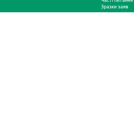
Часті питання
Зразки заяв