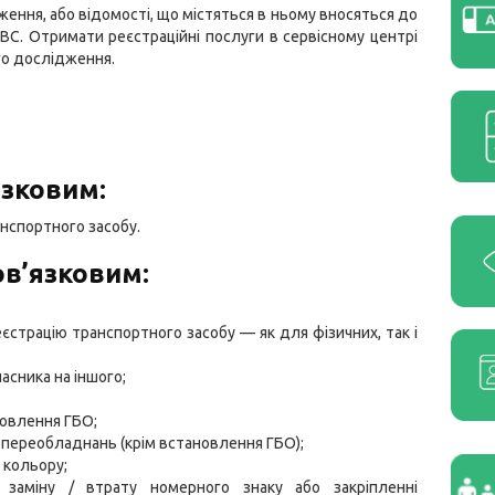
ення, або відомості, що містяться в ньому вносяться до
С. Отримати реєстраційні послуги в сервісному центрі
о дослідження.
язковим:
анспортного засобу.
ов’язковим:
еєстрацію транспортного засобу — як для фізичних, так і
асника на іншого;
новлення ГБО;
х переобладнань (крім встановлення ГБО);
 кольору;
 заміну / втрату номерного знаку або закріпленні