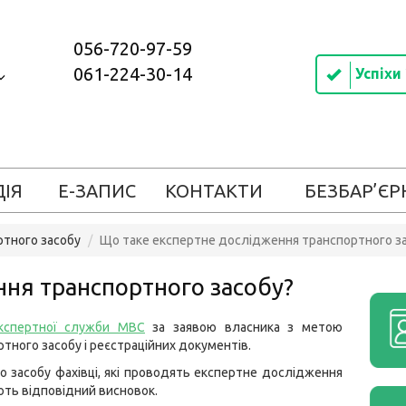
056-720-97-59
061-224-30-14
Успіхи
ДІЯ
Е-ЗАПИС
КОНТАКТИ
БЕЗБАР’ЄР
ртного засобу
Що таке експертне дослідження транспортного з
ня транспортного засобу?
кспертної служби МВС
за заявою власника з метою
тного засобу і реєстраційних документів.
 засобу фахівці, які проводять експертне дослідження
ють відповідний висновок.