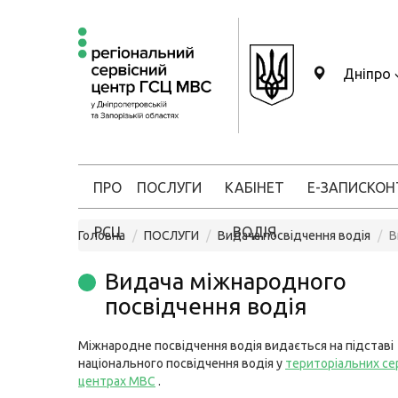
Дніпро
ПРО
ПОСЛУГИ
КАБІНЕТ
Е-ЗАПИС
КОН
РСЦ
ВОДІЯ
Головна
ПОСЛУГИ
Видача посвідчення водія
В
Видача міжнародного
посвідчення водія
Міжнародне посвідчення водія видається на підставі
національного посвідчення водія у
територіальних се
центрах МВС
.