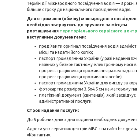
Термін дії міжнародного посвідчення водія — 3 роки, 
більше строку дії національного посвідчення водія.
Для отримання (обміну) міжнародного посвідчен
необхідно
звернутись до зручного за місцем
розташування
територіального сервісного цент
наступними документами:
пред’явити оригінал посвідчення водія адмініс
місці та надати його копію;
паспорт громадянина України (у разі надання ID
наявних у безконтактному електронному носії 
про реєстрацію місця проживання разом надаєт
про реєстрацію місця проживання особи)
паспорт громадянина України для виїзду за кор
фотокартка розміром 3,5х4,5 см на матовому пап
платіжний документ (квитанція), який засвідчує
адміністративної послуги.
Строк надання послуги:
До 5 робочих днів з дня подання необхідних документ
Адреси усіх сервісних центрів МВС є на сайті hsc.gov.ua
«Контакти».