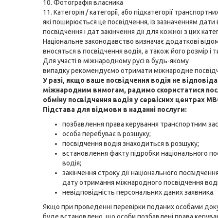
10. Фотографія власника
11. Категорія / категорії, або підкатегорії транспортних
які поширюється це посвідчення, із зазначенням дати 
посвідчення і дат закінчення дії для кожної з цих кате
Національне законодавство визначає додаткові відом
вносяться в посвідчення водія, а також його розмір і т
Для участі в міжнародному русі в будь-якому
випадку рекомендуємо отримати міжнародне посвідч
У разі, якщо ваше посвідчення водія не відповід
міжнародним вимогам, радимо скористатися по
обміну посвідчення водія у сервісних центрах МВ
Підстава для відмови в наданні послуги:
позбавлення права керування транспортним за
особа перебуває в розшуку;
посвідчення водія знаходиться в розшуку;
встановлення факту підробки національного по
водія;
закінчення строку дії національного посвідчення
дату отримання міжнародного посвідчення воді
невідповідність персональних даних заявника.
Якщо при проведенні перевірки поданих особами док
буде встановлено, що особи позбавлені права керува