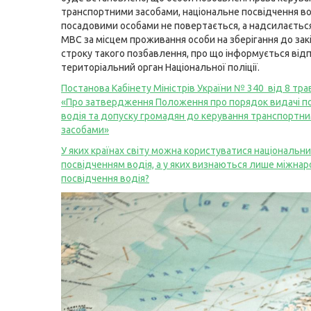
транспортними засобами, національне посвідчення во
посадовими особами не повертається, а надсилаєтьс
МВС за місцем проживання особи на зберігання до зак
строку такого позбавлення, про що інформується від
територіальний орган Національної поліції.
Постанова Кабінету Міністрів України № 340 від 8 тра
«Про затвердження Положення про порядок видачі п
водія та допуску громадян до керування транспортн
засобами»
У яких країнах світу можна користуватися національн
посвідченням водія, а у яких визнаються лише міжнар
посвідчення водія?