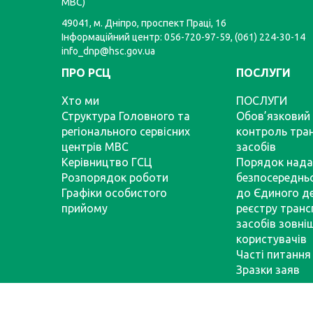
МВС)
49041, м. Дніпро, проспект Праці, 16
Інформаційний центр: 056-720-97-59, (061) 224-30-14
info_dnp@hsc.gov.ua
ПРО РСЦ
ПОСЛУГИ
Хто ми
ПОСЛУГИ
Структура Головного та
Обов’язковий 
регіонального сервісних
контроль тра
центрів МВС
засобів
Керівництво ГСЦ
Порядок нада
Розпорядок роботи
безпосереднь
Графіки особистого
до Єдиного д
прийому
реєстру тран
засобів зовні
користувачів
Часті питання
Зразки заяв