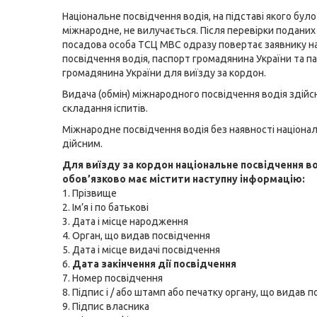
Національне посвідчення водія, на підставі якого бул
міжнародне, не вилучається. Після перевірки подани
посадова особа ТСЦ МВС одразу повертає заявнику н
посвідчення водія, паспорт громадянина України та п
громадянина України для виїзду за кордон.
Видача (обмін) міжнародного посвідчення водія здій
складання іспитів.
Міжнародне посвідчення водія без наявності націонал
дійсним.
Для виїзду за кордон національне посвідчення в
обов’язково має містити наступну інформацію:
1. Прізвище
2. Ім’я і по батькові
3. Дата і місце народження
4. Орган, що видав посвідчення
5. Дата і місце видачі посвідчення
6.
Дата закінчення дії посвідчення
7. Номер посвідчення
8. Підпис і / або штамп або печатку органу, що видав 
9. Підпис власника