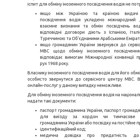
іспит для обміну іноземного посвідчення водія не потр
якщо між Україною та країною видачі 
посвідчення водія укладено міжнародний 
взаємне визнання та обмін посвідчень вод
відповідні договори діють з Іспанією, Італ
Туреччиною та Об’єднаними Арабськими Емірат
якщо громадянин України звернувся до серві
МВС щодо обміну іноземного посвідчення
відповідає вимогам Міжнародної конвенції 
рух 1968 року.
Власнику іноземного посвідчення водія для його обм
особисто звернутися до сервісного центру МВС. 
онлайн-послуг у даному випадку неможливе.
Для обміну іноземного посвідчення водія на націона
надати такі документи:
паспорт громадянина України, паспорт громадя
для виїзду за кордон чи тимчасове п
громадянина України або посвідку на постійне 
ідентифікаційний код;
медична довідка про придатність до