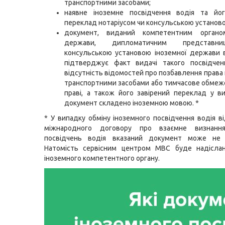
транспортними засобами;
наявне іноземне посвідчення водія та йог
переклад нотаріусом чи консульською установ
документ, виданий компетентним органо
держави, дипломатичним представн
консульською установою іноземної держави в
підтверджує факт видачі такого посвідчен
відсутність відомостей про позбавлення права 
транспортними засобами або тимчасове обмеж
праві, а також його завірений переклад у в
документ складено іноземною мовою. *
* У випадку обміну іноземного посвідчення водія в
міжнародного договору про взаємне визнанн
посвідчень водія вказаний документ може не 
Натомість сервісним центром МВС буде надісла
іноземного компетентного органу.