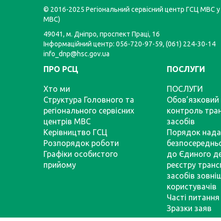
© 2016-2025 Регіональний сервісний центр ГСЦ МВС у 
МВС)
49041, м. Дніпро, проспект Праці, 16
Інформаційний центр: 056-720-97-59, (061) 224-30-14
info_dnp@hsc.gov.ua
ПРО РСЦ
ПОСЛУГИ
Хто ми
ПОСЛУГИ
Структура Головного та
Обов’язковий 
регіонального сервісних
контроль тра
центрів МВС
засобів
Керівництво ГСЦ
Порядок нада
Розпорядок роботи
безпосереднь
Графіки особистого
до Єдиного д
прийому
реєстру тран
засобів зовні
користувачів
Часті питання
Зразки заяв