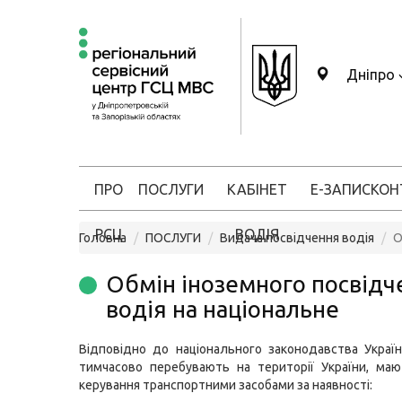
Дніпро
ПРО
ПОСЛУГИ
КАБІНЕТ
Е-ЗАПИС
КОН
РСЦ
ВОДІЯ
Головна
ПОСЛУГИ
Видача посвідчення водія
О
Обмін іноземного посвідч
водія на національне
Відповідно до національного законодавства України
тимчасово перебувають на території України, ма
керування транспортними засобами за наявності: