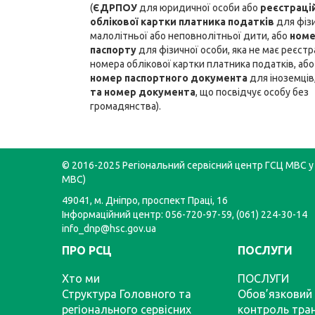
(
ЄДРПОУ
для юридичної особи або
реєстраці
облікової картки платника податків
для фізи
малолітньої або неповнолітньої дити, або
ном
паспорту
для фізичної особи, яка не має реєстр
номера облікової картки платника податків, аб
номер паспортного документа
для іноземців
та номер документа
, що посвідчує особу без
громадянства).
© 2016-2025 Регіональний сервісний центр ГСЦ МВС у 
МВС)
49041, м. Дніпро, проспект Праці, 16
Інформаційний центр: 056-720-97-59, (061) 224-30-14
info_dnp@hsc.gov.ua
ПРО РСЦ
ПОСЛУГИ
Хто ми
ПОСЛУГИ
Структура Головного та
Обов’язковий 
регіонального сервісних
контроль тра