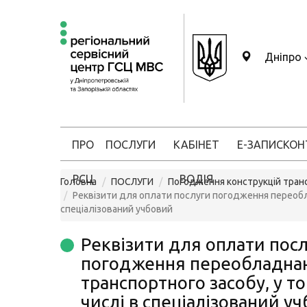
Дніпро
ПРО
ПОСЛУГИ
КАБІНЕТ
Е-ЗАПИС
КОН
РСЦ
ВОДІЯ
Головна
ПОСЛУГИ
Погодження конструкцій тран
Реквізити для оплати послуги погодження переобла
спеціалізований учбовий
Реквізити для оплати пос
погодження переобладна
транспортного засобу, у т
числі в спеціалізований у