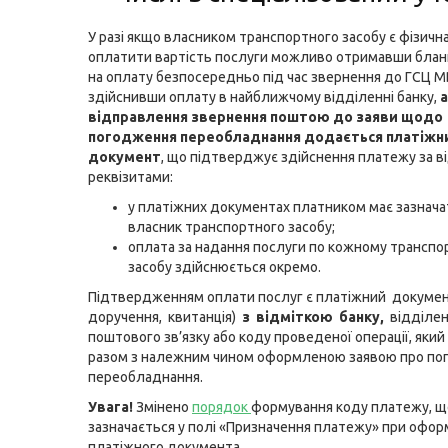
У разі якщо власником транспортного засобу є фізична
оплатити вартість послуги можливо отримавши бланк
на оплату безпосередньо під час звернення до ГСЦ М
здійснивши оплату в найближчому відділенні банку,
а
відправлення звернення поштою до заяви щодо
погодження переобладнання додається платіжн
документ
, що підтверджує здійснення платежу за 
реквізитами:
у платіжних документах платником має зазнача
власник транспортного засобу;
оплата за надання послуги по кожному трансп
засобу здійснюється окремо.
Підтвердженням оплати послуг є платіжний докумен
доручення, квитанція)
з відміткою банку,
відділен
поштового зв’язку або коду проведеної операції, який
разом з належним чином оформленою заявою про по
переобладнання.
Увага!
Змінено
порядок
формування коду платежу, щ
зазначається у полі «Призначення платежу» при офор
платіжного документа.