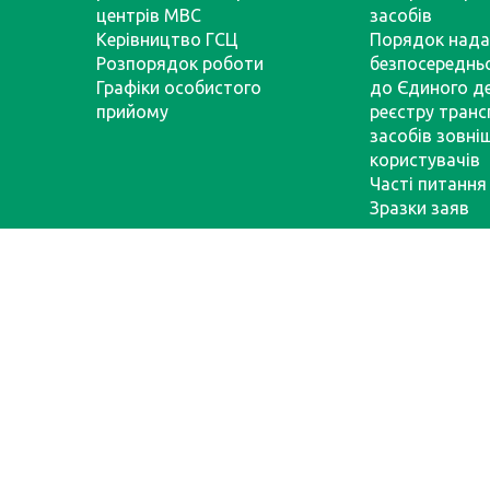
центрів МВС
засобів
Керівництво ГСЦ
Порядок нада
Розпорядок роботи
безпосереднь
Графіки особистого
до Єдиного д
прийому
реєстру тран
засобів зовні
користувачів
Часті питання
Зразки заяв